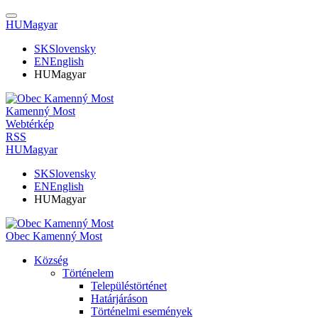
HU
Magyar
SK
Slovensky
EN
English
HU
Magyar
Kamenný Most
Webtérkép
RSS
HU
Magyar
SK
Slovensky
EN
English
HU
Magyar
Obec Kamenný Most
Község
Történelem
Településtörténet
Határjáráson
Történelmi események