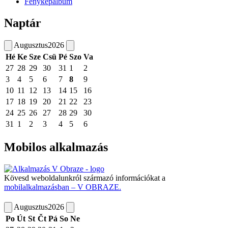
Fényképalbum
Naptár
Augusztus
2026
Hé
Ke
Sze
Csü
Pé
Szo
Va
27
28
29
30
31
1
2
3
4
5
6
7
8
9
10
11
12
13
14
15
16
17
18
19
20
21
22
23
24
25
26
27
28
29
30
31
1
2
3
4
5
6
Mobilos alkalmazás
Kövesd weboldalunkról származó információkat a
mobilalkalmazásban – V OBRAZE.
Augusztus
2026
Po
Út
St
Čt
Pá
So
Ne