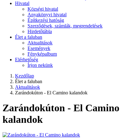
Hivatal
Községi hivatal
Anyakönyvi hivatal
Építkezési hatóság
Szerződések, számlák, megrendelések
Hirdetőtábla
Élet a faluban
Aktualitások
Események
Fényképalbum
Elérhetőség
Írjon nekünk
Kezdőlap
Élet a faluban
Aktualitások
Zarándokúton - El Camino kalandok
Zarándokúton - El Camino
kalandok