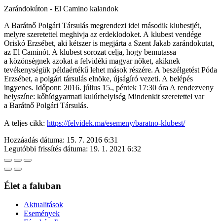
Zarándokúton - El Camino kalandok
A Barátnő Polgári Társulás megrendezi idei második klubestjét,
melyre szeretettel meghivja az erdeklodoket. A klubest vendége
Oriskó Erzsébet, aki kétszer is megjárta a Szent Jakab zarándokutat,
az El Caminót. A klubest sorozat celja, hogy bemutassa
a közönségnek azokat a felvidéki magyar nőket, akiknek
tevékenységük példaértékű lehet mások részére. A beszélgetést Póda
Erzsébet, a polgári társulás elnöke, újságíró vezeti. A belépés
ingyenes. Időpont: 2016. július 15., péntek 17:30 óra A rendezveny
helyszíne: kőhídgyarmati kulúrhelyiség Mindenkit szeretettel var
a Barátnő Polgári Társulás.
A teljes cikk:
https://felvidek.ma/esemeny/baratno-klubest/
Hozzáadás dátuma:
15. 7. 2016 6:31
Legutóbbi frissítés dátuma:
19. 1. 2021 6:32
Élet a faluban
Aktualitások
Események