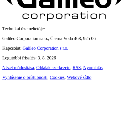
Technikai üzemeltetője:
Galileo Corporation s.r.o., Čierna Voda 468, 925 06
Kapcsolat:
Galileo Corporation s.r.o.
Legutóbbi frissítés: 3. 8. 2026
Nézet módosítása
,
Oldalak szerkezete
,
RSS
,
Nyomtatás
Vyhlásenie o prístupnosti
,
Cookies
,
Webové sídlo