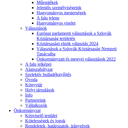
Műemlékek
Jelentős személyiségeink
Hagyományos mesterségek
A falu jelene
Hagyományos viselet
Választások
Európai parlamenti választások a Szlovák
Köztársaság területén
Köztársasági elnök választás 2024
Választások a Szlovák Köztársaság Nemzeti
Tanácsába
Önkormányzati és megyei választások 2022
A falu jelképei
Alapszabályzat
Szelektív hulladékgyűjtés
Óvoda
Könyvtár
Helyi társulások
Info
Partnereink
Vállalkozók
Önkormányzat
Képviselő testület
Kötelességek és jogok
Rendeletek, határozatok, irányelvek