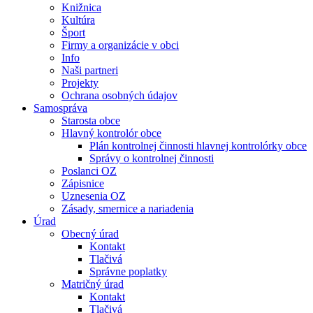
Knižnica
Kultúra
Šport
Firmy a organizácie v obci
Info
Naši partneri
Projekty
Ochrana osobných údajov
Samospráva
Starosta obce
Hlavný kontrolór obce
Plán kontrolnej činnosti hlavnej kontrolórky obce
Správy o kontrolnej činnosti
Poslanci OZ
Zápisnice
Uznesenia OZ
Zásady, smernice a nariadenia
Úrad
Obecný úrad
Kontakt
Tlačivá
Správne poplatky
Matričný úrad
Kontakt
Tlačivá