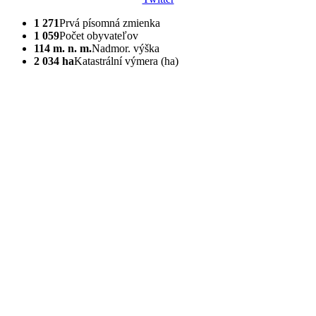
1 271
Prvá písomná zmienka
1 059
Počet obyvateľov
114 m. n. m.
Nadmor. výška
2 034 ha
Katastrální výmera (ha)