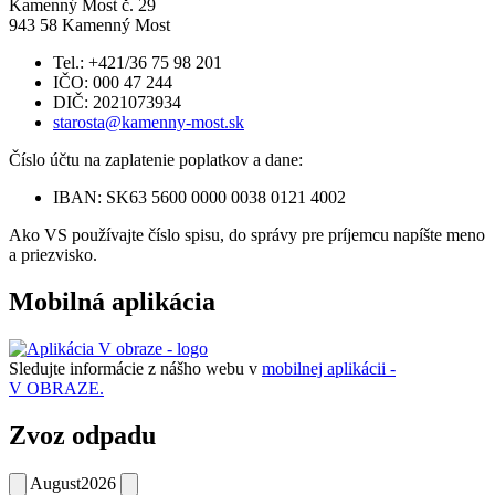
Kamenný Most č. 29
943 58 Kamenný Most
Tel.: +421/36 75 98 201
IČO: 000 47 244
DIČ: 2021073934
starosta@kamenny-most.sk
Číslo účtu na zaplatenie poplatkov a dane:
IBAN: SK63 5600 0000 0038 0121 4002
Ako VS používajte číslo spisu, do správy pre príjemcu napíšte meno
a priezvisko.
Mobilná aplikácia
Sledujte informácie z nášho webu v
mobilnej aplikácii -
V OBRAZE.
Zvoz odpadu
August
2026