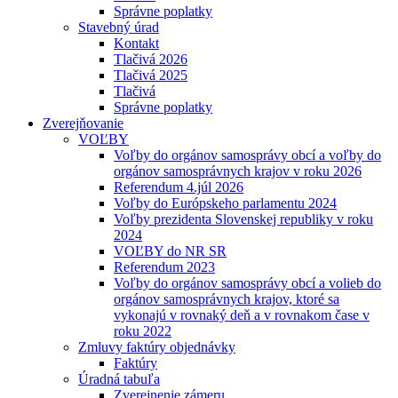
Správne poplatky
Stavebný úrad
Kontakt
Tlačivá 2026
Tlačivá 2025
Tlačivá
Správne poplatky
Zverejňovanie
VOĽBY
Voľby do orgánov samosprávy obcí a voľby do
orgánov samosprávnych krajov v roku 2026
Referendum 4.júl 2026
Voľby do Európskeho parlamentu 2024
Voľby prezidenta Slovenskej republiky v roku
2024
VOĽBY do NR SR
Referendum 2023
Voľby do orgánov samosprávy obcí a volieb do
orgánov samosprávnych krajov, ktoré sa
vykonajú v rovnaký deň a v rovnakom čase v
roku 2022
Zmluvy faktúry objednávky
Faktúry
Úradná tabuľa
Zverejnenie zámeru