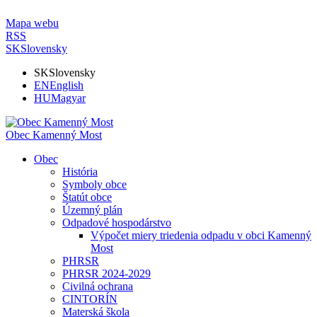
Mapa webu
RSS
SK
Slovensky
SK
Slovensky
EN
English
HU
Magyar
Obec Kamenný Most
Obec
História
Symboly obce
Štatút obce
Územný plán
Odpadové hospodárstvo
Výpočet miery triedenia odpadu v obci Kamenný
Most
PHRSR
PHRSR 2024-2029
Civilná ochrana
CINTORÍN
Materská škola