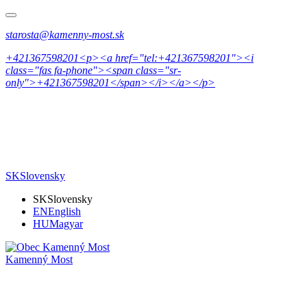
starosta@kamenny-most.sk
+421367598201<p><a href="tel:+421367598201"><i
class="fas fa-phone"><span class="sr-
only">+421367598201</span></i></a></p>
SK
Slovensky
SK
Slovensky
EN
English
HU
Magyar
Kamenný Most