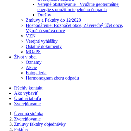
Verejné obstarávanie - Využitie geotermálnej
energie s použitím tepelného čerpadla
Dražby
Zmluvy a Faktúry do 12⁄2020
Hospodárenie: Rozpočet obce, Záverečný účet obce,
Výročná správa obce
VZN
Verejné vyhlášky
Ostatné dokumenty
MOaPS
Život v obci
Oznamy
Akcie
Fotogaléria
Harmonogram zberu odpadu
Rýchly kontakt
Ako vybaviť
Úradná tabuľa
Zverejňovanie
Úvodná stránka
Zverejňovanie
Zmluvy faktúry objednávky
Faktúry