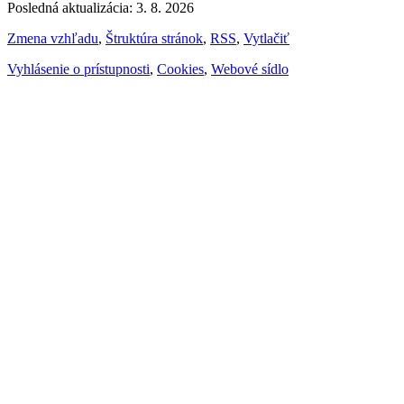
Posledná aktualizácia: 3. 8. 2026
Zmena vzhľadu
,
Štruktúra stránok
,
RSS
,
Vytlačiť
Vyhlásenie o prístupnosti
,
Cookies
,
Webové sídlo