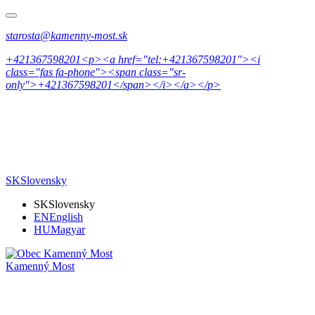
starosta@kamenny-most.sk
+421367598201<p><a href="tel:+421367598201"><i
class="fas fa-phone"><span class="sr-
only">+421367598201</span></i></a></p>
SK
Slovensky
SK
Slovensky
EN
English
HU
Magyar
Kamenný Most