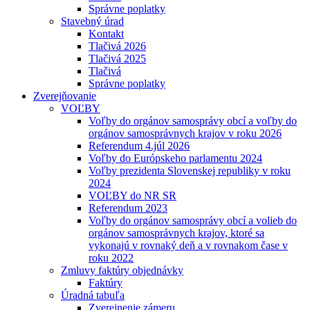
Správne poplatky
Stavebný úrad
Kontakt
Tlačivá 2026
Tlačivá 2025
Tlačivá
Správne poplatky
Zverejňovanie
VOĽBY
Voľby do orgánov samosprávy obcí a voľby do
orgánov samosprávnych krajov v roku 2026
Referendum 4.júl 2026
Voľby do Európskeho parlamentu 2024
Voľby prezidenta Slovenskej republiky v roku
2024
VOĽBY do NR SR
Referendum 2023
Voľby do orgánov samosprávy obcí a volieb do
orgánov samosprávnych krajov, ktoré sa
vykonajú v rovnaký deň a v rovnakom čase v
roku 2022
Zmluvy faktúry objednávky
Faktúry
Úradná tabuľa
Zverejnenie zámeru