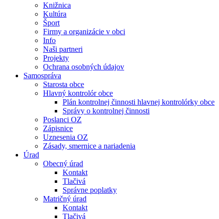
Knižnica
Kultúra
Šport
Firmy a organizácie v obci
Info
Naši partneri
Projekty
Ochrana osobných údajov
Samospráva
Starosta obce
Hlavný kontrolór obce
Plán kontrolnej činnosti hlavnej kontrolórky obce
Správy o kontrolnej činnosti
Poslanci OZ
Zápisnice
Uznesenia OZ
Zásady, smernice a nariadenia
Úrad
Obecný úrad
Kontakt
Tlačivá
Správne poplatky
Matričný úrad
Kontakt
Tlačivá