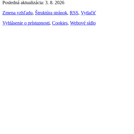
Posledná aktualizácia: 3. 8. 2026
Zmena vzhľadu
,
Štruktúra stránok
,
RSS
,
Vytlačiť
Vyhlásenie o prístupnosti
,
Cookies
,
Webové sídlo