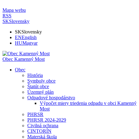
Mapa webu
RSS
SK
Slovensky
SK
Slovensky
EN
English
HU
Magyar
Obec Kamenný Most
Obec
História
Symboly obce
Štatút obce
Územný plán
Odpadové hospodárstvo
Výpočet miery triedenia odpadu v obci Kamenný
Most
PHRSR
PHRSR 2024-2029
Civilná ochrana
CINTORÍN
Materská škola