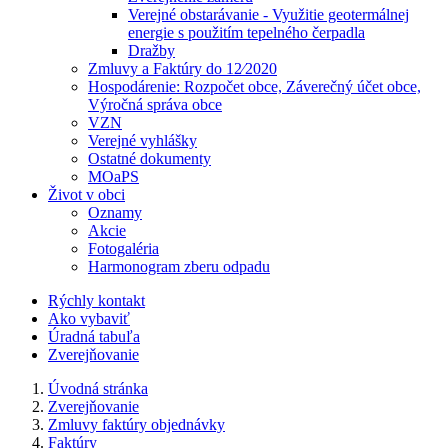
Verejné obstarávanie - Využitie geotermálnej
energie s použitím tepelného čerpadla
Dražby
Zmluvy a Faktúry do 12⁄2020
Hospodárenie: Rozpočet obce, Záverečný účet obce,
Výročná správa obce
VZN
Verejné vyhlášky
Ostatné dokumenty
MOaPS
Život v obci
Oznamy
Akcie
Fotogaléria
Harmonogram zberu odpadu
Rýchly kontakt
Ako vybaviť
Úradná tabuľa
Zverejňovanie
Úvodná stránka
Zverejňovanie
Zmluvy faktúry objednávky
Faktúry