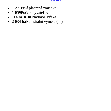
1 271
Prvá písomná zmienka
1 059
Počet obyvateľov
114 m. n. m.
Nadmor. výška
2 034 ha
Katastrální výmera (ha)