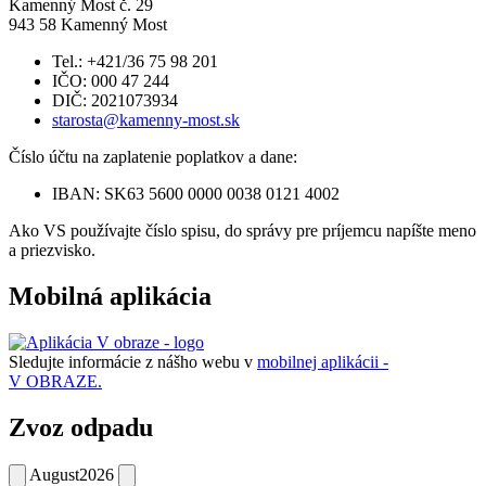
Kamenný Most č. 29
943 58 Kamenný Most
Tel.: +421/36 75 98 201
IČO: 000 47 244
DIČ: 2021073934
starosta@kamenny-most.sk
Číslo účtu na zaplatenie poplatkov a dane:
IBAN: SK63 5600 0000 0038 0121 4002
Ako VS používajte číslo spisu, do správy pre príjemcu napíšte meno
a priezvisko.
Mobilná aplikácia
Sledujte informácie z nášho webu v
mobilnej aplikácii -
V OBRAZE.
Zvoz odpadu
August
2026