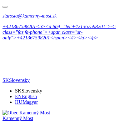
starosta@kamenny-most.sk
+421367598201<p><a href="tel:+421367598201"><i
class="fas fa-phone"><span class="sr-
only">+421367598201</span></i></a></p>
SK
Slovensky
SK
Slovensky
EN
English
HU
Magyar
Kamenný Most