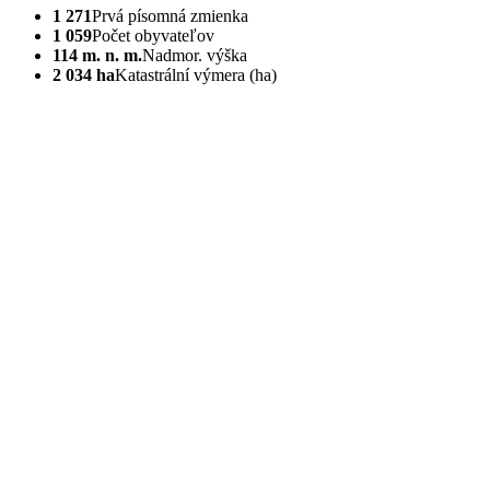
1 271
Prvá písomná zmienka
1 059
Počet obyvateľov
114 m. n. m.
Nadmor. výška
2 034 ha
Katastrální výmera (ha)