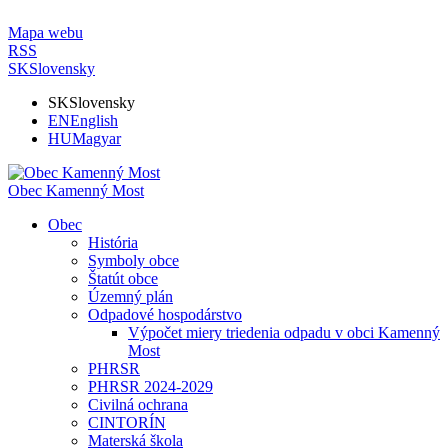
Mapa webu
RSS
SK
Slovensky
SK
Slovensky
EN
English
HU
Magyar
Obec Kamenný Most
Obec
História
Symboly obce
Štatút obce
Územný plán
Odpadové hospodárstvo
Výpočet miery triedenia odpadu v obci Kamenný
Most
PHRSR
PHRSR 2024-2029
Civilná ochrana
CINTORÍN
Materská škola