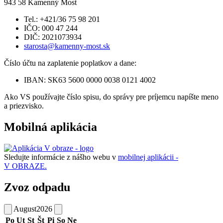
943 58 Kamenný Most
Tel.: +421/36 75 98 201
IČO: 000 47 244
DIČ: 2021073934
starosta@kamenny-most.sk
Číslo účtu na zaplatenie poplatkov a dane:
IBAN: SK63 5600 0000 0038 0121 4002
Ako VS používajte číslo spisu, do správy pre príjemcu napíšte meno
a priezvisko.
Mobilná aplikácia
Sledujte informácie z nášho webu v
mobilnej aplikácii -
V OBRAZE.
Zvoz odpadu
August
2026
Po
Ut
St
Št
Pi
So
Ne