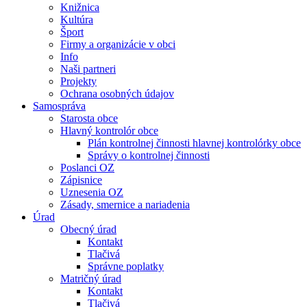
Knižnica
Kultúra
Šport
Firmy a organizácie v obci
Info
Naši partneri
Projekty
Ochrana osobných údajov
Samospráva
Starosta obce
Hlavný kontrolór obce
Plán kontrolnej činnosti hlavnej kontrolórky obce
Správy o kontrolnej činnosti
Poslanci OZ
Zápisnice
Uznesenia OZ
Zásady, smernice a nariadenia
Úrad
Obecný úrad
Kontakt
Tlačivá
Správne poplatky
Matričný úrad
Kontakt
Tlačivá