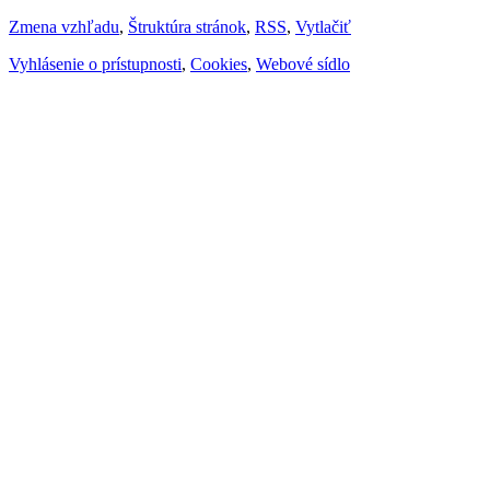
Zmena vzhľadu
,
Štruktúra stránok
,
RSS
,
Vytlačiť
Vyhlásenie o prístupnosti
,
Cookies
,
Webové sídlo