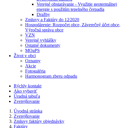
Verejné obstarávanie - Využitie geotermálnej
energie s použitím tepelného čerpadla
Dražby
Zmluvy a Faktúry do 12⁄2020
Hospodárenie: Rozpočet obce, Záverečný účet obce,
Výročná správa obce
VZN
Verejné vyhlášky
Ostatné dokumenty
MOaPS
Život v obci
Oznamy
Akcie
Fotogaléria
Harmonogram zberu odpadu
Rýchly kontakt
Ako vybaviť
Úradná tabuľa
Zverejňovanie
Úvodná stránka
Zverejňovanie
Zmluvy faktúry objednávky
Faktúry