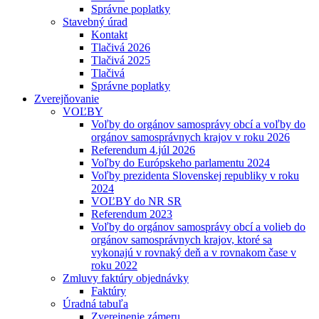
Správne poplatky
Stavebný úrad
Kontakt
Tlačivá 2026
Tlačivá 2025
Tlačivá
Správne poplatky
Zverejňovanie
VOĽBY
Voľby do orgánov samosprávy obcí a voľby do
orgánov samosprávnych krajov v roku 2026
Referendum 4.júl 2026
Voľby do Európskeho parlamentu 2024
Voľby prezidenta Slovenskej republiky v roku
2024
VOĽBY do NR SR
Referendum 2023
Voľby do orgánov samosprávy obcí a volieb do
orgánov samosprávnych krajov, ktoré sa
vykonajú v rovnaký deň a v rovnakom čase v
roku 2022
Zmluvy faktúry objednávky
Faktúry
Úradná tabuľa
Zverejnenie zámeru