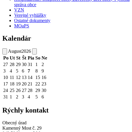
správa obce
VZN
Verejné vyhlášky
Ostatné dokumenty
MOaPS
Kalendár
August
2026
Po
Ut
St
Št
Pia
So
Ne
27
28
29
30
31
1
2
3
4
5
6
7
8
9
10
11
12
13
14
15
16
17
18
19
20
21
22
23
24
25
26
27
28
29
30
31
1
2
3
4
5
6
Rýchly kontakt
Obecný úrad
Kamenný Most č. 29