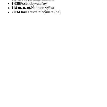
1 059
Počet obyvateľov
114 m. n. m.
Nadmor. výška
2 034 ha
Katastrální výmera (ha)