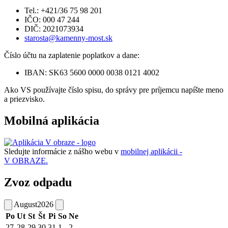
Tel.: +421/36 75 98 201
IČO: 000 47 244
DIČ: 2021073934
starosta@kamenny-most.sk
Číslo účtu na zaplatenie poplatkov a dane:
IBAN: SK63 5600 0000 0038 0121 4002
Ako VS používajte číslo spisu, do správy pre príjemcu napíšte meno
a priezvisko.
Mobilná aplikácia
Sledujte informácie z nášho webu v
mobilnej aplikácii -
V OBRAZE.
Zvoz odpadu
August
2026
Po
Ut
St
Št
Pi
So
Ne
27
28
29
30
31
1
2