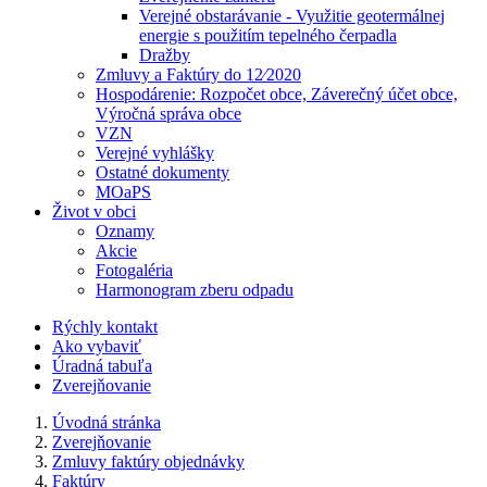
Verejné obstarávanie - Využitie geotermálnej
energie s použitím tepelného čerpadla
Dražby
Zmluvy a Faktúry do 12⁄2020
Hospodárenie: Rozpočet obce, Záverečný účet obce,
Výročná správa obce
VZN
Verejné vyhlášky
Ostatné dokumenty
MOaPS
Život v obci
Oznamy
Akcie
Fotogaléria
Harmonogram zberu odpadu
Rýchly kontakt
Ako vybaviť
Úradná tabuľa
Zverejňovanie
Úvodná stránka
Zverejňovanie
Zmluvy faktúry objednávky
Faktúry