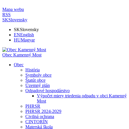
Mapa webu
RSS
SK
Slovensky
SK
Slovensky
EN
English
HU
Magyar
Obec Kamenný Most
Obec
História
Symboly obce
Štatút obce
Územný plán
Odpadové hospodárstvo
Výpočet miery triedenia odpadu v obci Kamenný
Most
PHRSR
PHRSR 2024-2029
Civilná ochrana
CINTORÍN
Materská škola