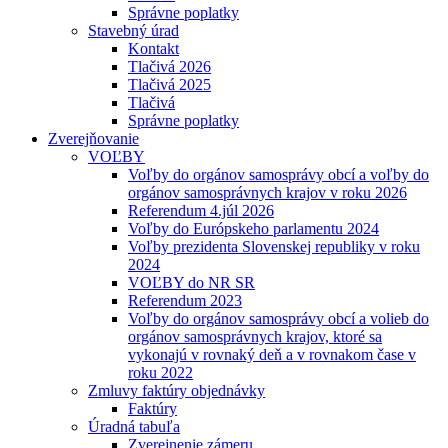
Správne poplatky
Stavebný úrad
Kontakt
Tlačivá 2026
Tlačivá 2025
Tlačivá
Správne poplatky
Zverejňovanie
VOĽBY
Voľby do orgánov samosprávy obcí a voľby do
orgánov samosprávnych krajov v roku 2026
Referendum 4.júl 2026
Voľby do Európskeho parlamentu 2024
Voľby prezidenta Slovenskej republiky v roku
2024
VOĽBY do NR SR
Referendum 2023
Voľby do orgánov samosprávy obcí a volieb do
orgánov samosprávnych krajov, ktoré sa
vykonajú v rovnaký deň a v rovnakom čase v
roku 2022
Zmluvy faktúry objednávky
Faktúry
Úradná tabuľa
Zverejnenie zámeru