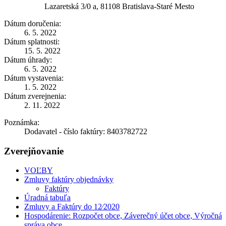
Lazaretská 3/0 a, 81108 Bratislava-Staré Mesto
Dátum doručenia:
6. 5. 2022
Dátum splatnosti:
15. 5. 2022
Dátum úhrady:
6. 5. 2022
Dátum vystavenia:
1. 5. 2022
Dátum zverejnenia:
2. 11. 2022
Poznámka:
Dodavatel - číslo faktúry: 8403782722
Zverejňovanie
VOĽBY
Zmluvy faktúry objednávky
Faktúry
Úradná tabuľa
Zmluvy a Faktúry do 12⁄2020
Hospodárenie: Rozpočet obce, Záverečný účet obce, Výročná
správa obce