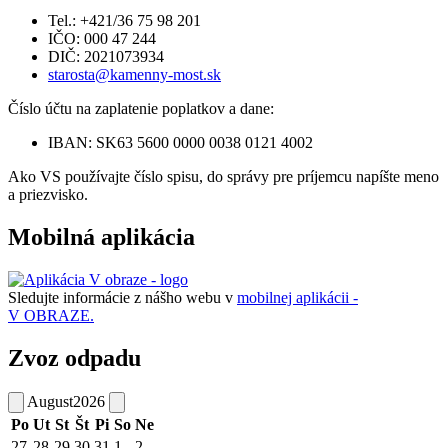
Tel.: +421/36 75 98 201
IČO: 000 47 244
DIČ: 2021073934
starosta@kamenny-most.sk
Číslo účtu na zaplatenie poplatkov a dane:
IBAN: SK63 5600 0000 0038 0121 4002
Ako VS používajte číslo spisu, do správy pre príjemcu napíšte meno
a priezvisko.
Mobilná aplikácia
Sledujte informácie z nášho webu v
mobilnej aplikácii -
V OBRAZE.
Zvoz odpadu
August
2026
Po
Ut
St
Št
Pi
So
Ne
27
28
29
30
31
1
2