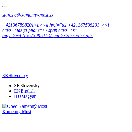
starosta@kamenny-most.sk
+421367598201<p><a href="tel:+421367598201"><i
class="fas fa-phone"><span class="sr-
only">+421367598201</span></i></a></p>
SK
Slovensky
SK
Slovensky
EN
English
HU
Magyar
Kamenný Most