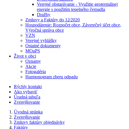
Verejné obstarávanie - Využitie geotermálnej
energie s použitím tepelného čerpadla
Dražby
Zmluvy a Faktúry do 12⁄2020
Hospodárenie: Rozpočet obce, Záverečný účet obce,
Výročná správa obce
VZN
Verejné vyhlášky
Ostatné dokumenty
MOaPS
Život v obci
Oznamy
Akcie
Fotogaléria
Harmonogram zberu odpadu
Rýchly kontakt
Ako vybaviť
Úradná tabuľa
Zverejňovanie
Úvodná stránka
Zverejňovanie
Zmluvy faktúry objednávky
Faktúry