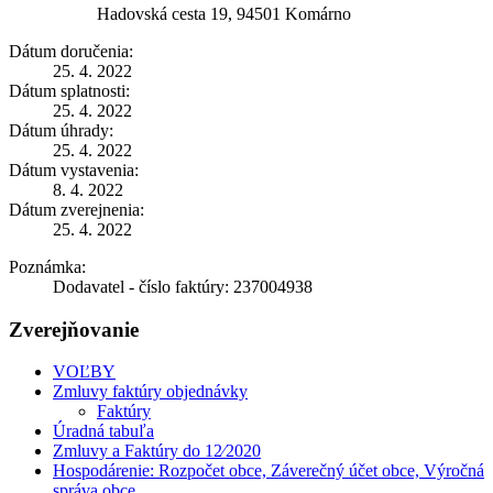
Hadovská cesta 19, 94501 Komárno
Dátum doručenia:
25. 4. 2022
Dátum splatnosti:
25. 4. 2022
Dátum úhrady:
25. 4. 2022
Dátum vystavenia:
8. 4. 2022
Dátum zverejnenia:
25. 4. 2022
Poznámka:
Dodavatel - číslo faktúry: 237004938
Zverejňovanie
VOĽBY
Zmluvy faktúry objednávky
Faktúry
Úradná tabuľa
Zmluvy a Faktúry do 12⁄2020
Hospodárenie: Rozpočet obce, Záverečný účet obce, Výročná
správa obce