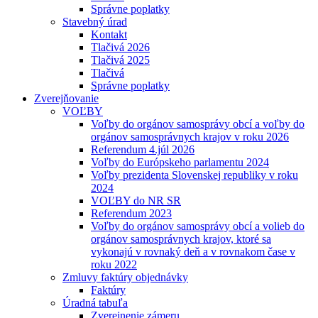
Správne poplatky
Stavebný úrad
Kontakt
Tlačivá 2026
Tlačivá 2025
Tlačivá
Správne poplatky
Zverejňovanie
VOĽBY
Voľby do orgánov samosprávy obcí a voľby do
orgánov samosprávnych krajov v roku 2026
Referendum 4.júl 2026
Voľby do Európskeho parlamentu 2024
Voľby prezidenta Slovenskej republiky v roku
2024
VOĽBY do NR SR
Referendum 2023
Voľby do orgánov samosprávy obcí a volieb do
orgánov samosprávnych krajov, ktoré sa
vykonajú v rovnaký deň a v rovnakom čase v
roku 2022
Zmluvy faktúry objednávky
Faktúry
Úradná tabuľa
Zverejnenie zámeru