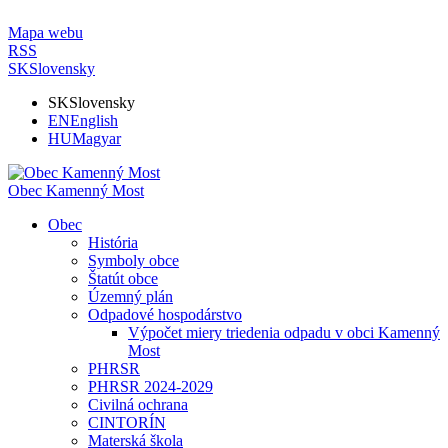
Mapa webu
RSS
SK
Slovensky
SK
Slovensky
EN
English
HU
Magyar
Obec Kamenný Most
Obec
História
Symboly obce
Štatút obce
Územný plán
Odpadové hospodárstvo
Výpočet miery triedenia odpadu v obci Kamenný
Most
PHRSR
PHRSR 2024-2029
Civilná ochrana
CINTORÍN
Materská škola