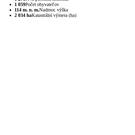
1 059
Počet obyvateľov
114 m. n. m.
Nadmor. výška
2 034 ha
Katastrální výmera (ha)