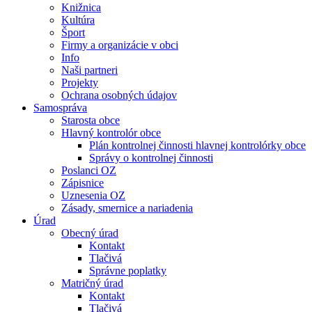
Knižnica
Kultúra
Šport
Firmy a organizácie v obci
Info
Naši partneri
Projekty
Ochrana osobných údajov
Samospráva
Starosta obce
Hlavný kontrolór obce
Plán kontrolnej činnosti hlavnej kontrolórky obce
Správy o kontrolnej činnosti
Poslanci OZ
Zápisnice
Uznesenia OZ
Zásady, smernice a nariadenia
Úrad
Obecný úrad
Kontakt
Tlačivá
Správne poplatky
Matričný úrad
Kontakt
Tlačivá