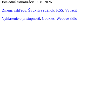
Posledná aktualizácia: 3. 8. 2026
Zmena vzhľadu
,
Štruktúra stránok
,
RSS
,
Vytlačiť
Vyhlásenie o prístupnosti
,
Cookies
,
Webové sídlo