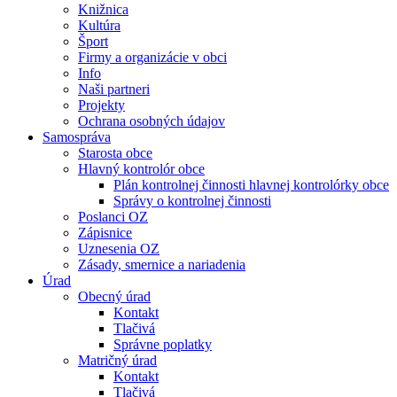
Knižnica
Kultúra
Šport
Firmy a organizácie v obci
Info
Naši partneri
Projekty
Ochrana osobných údajov
Samospráva
Starosta obce
Hlavný kontrolór obce
Plán kontrolnej činnosti hlavnej kontrolórky obce
Správy o kontrolnej činnosti
Poslanci OZ
Zápisnice
Uznesenia OZ
Zásady, smernice a nariadenia
Úrad
Obecný úrad
Kontakt
Tlačivá
Správne poplatky
Matričný úrad
Kontakt
Tlačivá