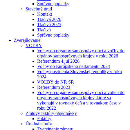
Správne poplatky
Stavebný úrad
Kontakt
Tlačivá 2026
Tlačivá 2025
Tlačivá
Správne poplatky
Zverejňovanie
VOĽBY
Voľby do orgánov samosprávy obcí a voľby do
orgánov samosprávnych krajov v roku 2026
Referendum 4.júl 2026
Voľby do Európskeho parlamentu 2024
Voľby prezidenta Slovenskej republiky v roku
2024
VOĽBY do NR SR
Referendum 2023
Voľby do orgánov samosprávy obcí a volieb do
orgánov samosprávnych krajov, ktoré sa
vykonajú v rovnaký deň a v rovnakom čase v
roku 2022
Zmluvy faktúry objednávky
Faktúry
Úradná tabuľa
Zverejnenie zámeru