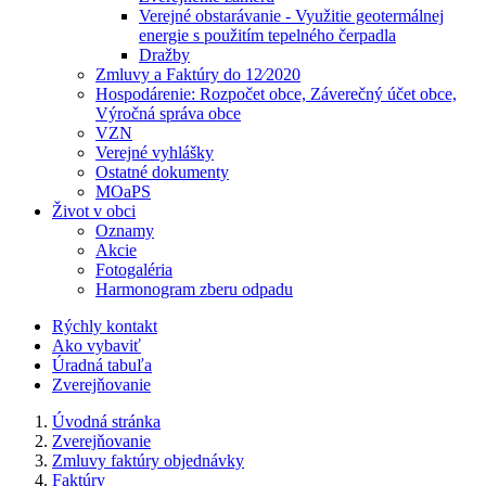
Verejné obstarávanie - Využitie geotermálnej
energie s použitím tepelného čerpadla
Dražby
Zmluvy a Faktúry do 12⁄2020
Hospodárenie: Rozpočet obce, Záverečný účet obce,
Výročná správa obce
VZN
Verejné vyhlášky
Ostatné dokumenty
MOaPS
Život v obci
Oznamy
Akcie
Fotogaléria
Harmonogram zberu odpadu
Rýchly kontakt
Ako vybaviť
Úradná tabuľa
Zverejňovanie
Úvodná stránka
Zverejňovanie
Zmluvy faktúry objednávky
Faktúry