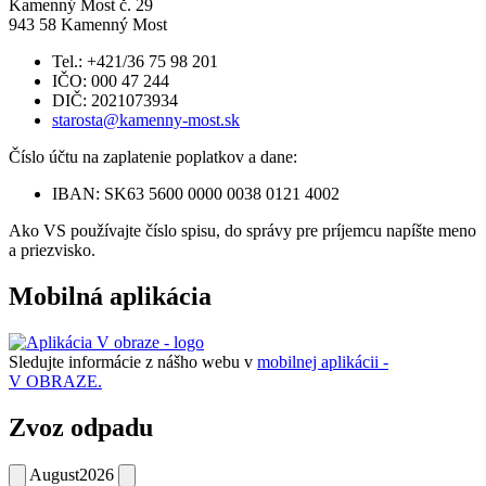
Kamenný Most č. 29
943 58 Kamenný Most
Tel.: +421/36 75 98 201
IČO: 000 47 244
DIČ: 2021073934
starosta@kamenny-most.sk
Číslo účtu na zaplatenie poplatkov a dane:
IBAN: SK63 5600 0000 0038 0121 4002
Ako VS používajte číslo spisu, do správy pre príjemcu napíšte meno
a priezvisko.
Mobilná aplikácia
Sledujte informácie z nášho webu v
mobilnej aplikácii -
V OBRAZE.
Zvoz odpadu
August
2026