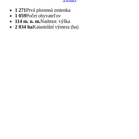
1 271
Prvá písomná zmienka
1 059
Počet obyvateľov
114 m. n. m.
Nadmor. výška
2 034 ha
Katastrální výmera (ha)