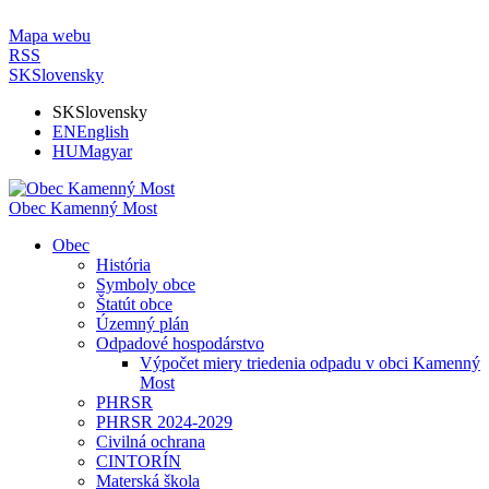
Mapa webu
RSS
SK
Slovensky
SK
Slovensky
EN
English
HU
Magyar
Obec Kamenný Most
Obec
História
Symboly obce
Štatút obce
Územný plán
Odpadové hospodárstvo
Výpočet miery triedenia odpadu v obci Kamenný
Most
PHRSR
PHRSR 2024-2029
Civilná ochrana
CINTORÍN
Materská škola