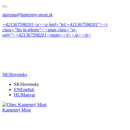
starosta@kamenny-most.sk
+421367598201<p><a href="tel:+421367598201"><i
class="fas fa-phone"><span class="sr-
only">+421367598201</span></i></a></p>
SK
Slovensky
SK
Slovensky
EN
English
HU
Magyar
Kamenný Most