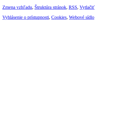
Zmena vzhľadu
,
Štruktúra stránok
,
RSS
,
Vytlačiť
Vyhlásenie o prístupnosti
,
Cookies
,
Webové sídlo