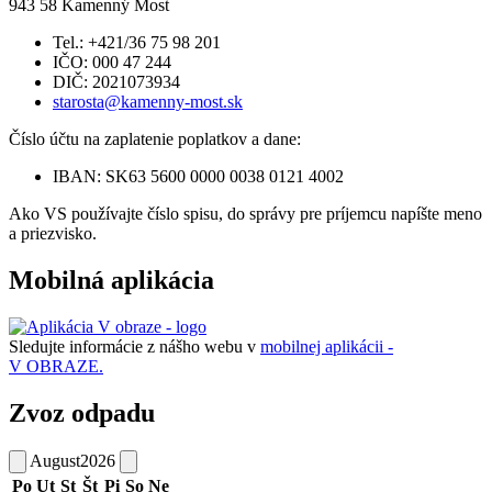
943 58 Kamenný Most
Tel.: +421/36 75 98 201
IČO: 000 47 244
DIČ: 2021073934
starosta@kamenny-most.sk
Číslo účtu na zaplatenie poplatkov a dane:
IBAN: SK63 5600 0000 0038 0121 4002
Ako VS používajte číslo spisu, do správy pre príjemcu napíšte meno
a priezvisko.
Mobilná aplikácia
Sledujte informácie z nášho webu v
mobilnej aplikácii -
V OBRAZE.
Zvoz odpadu
August
2026
Po
Ut
St
Št
Pi
So
Ne