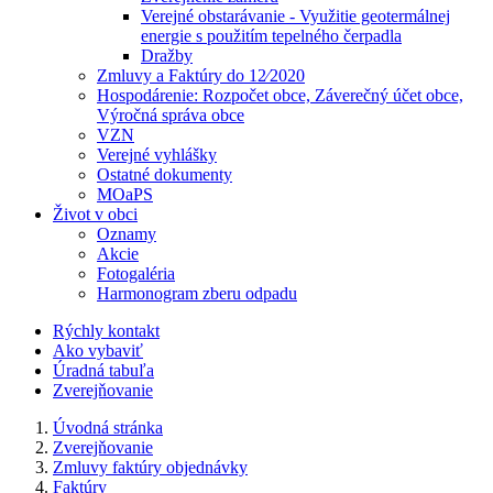
Verejné obstarávanie - Využitie geotermálnej
energie s použitím tepelného čerpadla
Dražby
Zmluvy a Faktúry do 12⁄2020
Hospodárenie: Rozpočet obce, Záverečný účet obce,
Výročná správa obce
VZN
Verejné vyhlášky
Ostatné dokumenty
MOaPS
Život v obci
Oznamy
Akcie
Fotogaléria
Harmonogram zberu odpadu
Rýchly kontakt
Ako vybaviť
Úradná tabuľa
Zverejňovanie
Úvodná stránka
Zverejňovanie
Zmluvy faktúry objednávky
Faktúry