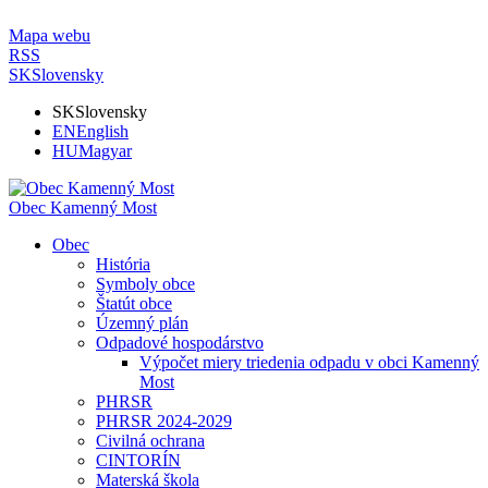
Mapa webu
RSS
SK
Slovensky
SK
Slovensky
EN
English
HU
Magyar
Obec Kamenný Most
Obec
História
Symboly obce
Štatút obce
Územný plán
Odpadové hospodárstvo
Výpočet miery triedenia odpadu v obci Kamenný
Most
PHRSR
PHRSR 2024-2029
Civilná ochrana
CINTORÍN
Materská škola