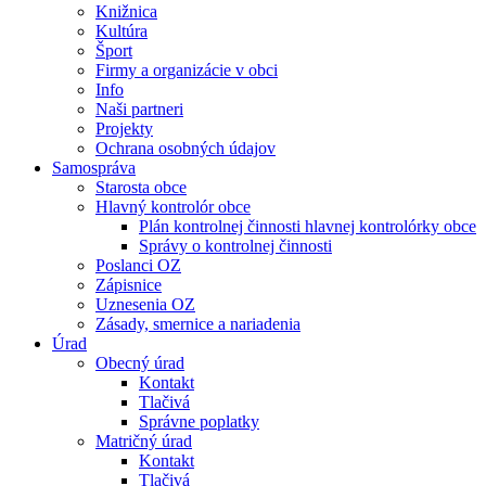
Knižnica
Kultúra
Šport
Firmy a organizácie v obci
Info
Naši partneri
Projekty
Ochrana osobných údajov
Samospráva
Starosta obce
Hlavný kontrolór obce
Plán kontrolnej činnosti hlavnej kontrolórky obce
Správy o kontrolnej činnosti
Poslanci OZ
Zápisnice
Uznesenia OZ
Zásady, smernice a nariadenia
Úrad
Obecný úrad
Kontakt
Tlačivá
Správne poplatky
Matričný úrad
Kontakt
Tlačivá