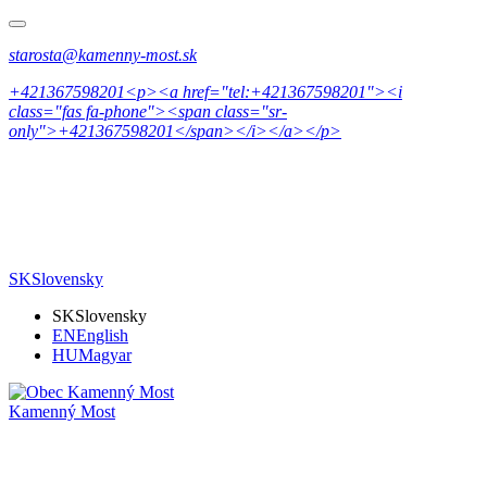
starosta@kamenny-most.sk
+421367598201<p><a href="tel:+421367598201"><i
class="fas fa-phone"><span class="sr-
only">+421367598201</span></i></a></p>
SK
Slovensky
SK
Slovensky
EN
English
HU
Magyar
Kamenný Most