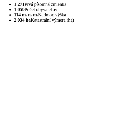
1 271
Prvá písomná zmienka
1 059
Počet obyvateľov
114 m. n. m.
Nadmor. výška
2 034 ha
Katastrální výmera (ha)