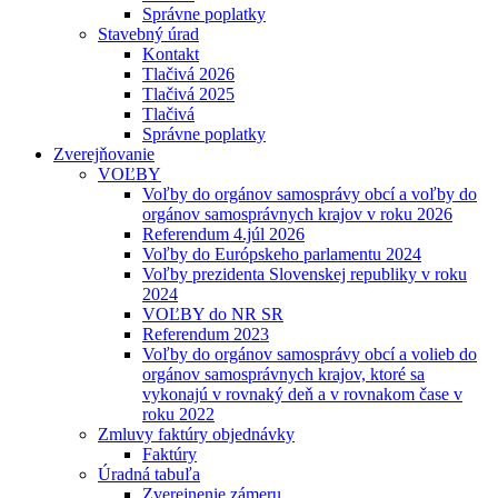
Správne poplatky
Stavebný úrad
Kontakt
Tlačivá 2026
Tlačivá 2025
Tlačivá
Správne poplatky
Zverejňovanie
VOĽBY
Voľby do orgánov samosprávy obcí a voľby do
orgánov samosprávnych krajov v roku 2026
Referendum 4.júl 2026
Voľby do Európskeho parlamentu 2024
Voľby prezidenta Slovenskej republiky v roku
2024
VOĽBY do NR SR
Referendum 2023
Voľby do orgánov samosprávy obcí a volieb do
orgánov samosprávnych krajov, ktoré sa
vykonajú v rovnaký deň a v rovnakom čase v
roku 2022
Zmluvy faktúry objednávky
Faktúry
Úradná tabuľa
Zverejnenie zámeru