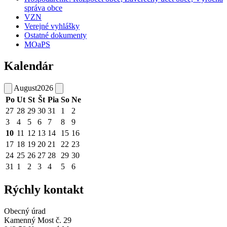
správa obce
VZN
Verejné vyhlášky
Ostatné dokumenty
MOaPS
Kalendár
August
2026
Po
Ut
St
Št
Pia
So
Ne
27
28
29
30
31
1
2
3
4
5
6
7
8
9
10
11
12
13
14
15
16
17
18
19
20
21
22
23
24
25
26
27
28
29
30
31
1
2
3
4
5
6
Rýchly kontakt
Obecný úrad
Kamenný Most č. 29