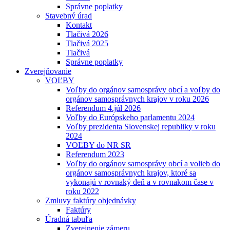
Správne poplatky
Stavebný úrad
Kontakt
Tlačivá 2026
Tlačivá 2025
Tlačivá
Správne poplatky
Zverejňovanie
VOĽBY
Voľby do orgánov samosprávy obcí a voľby do
orgánov samosprávnych krajov v roku 2026
Referendum 4.júl 2026
Voľby do Európskeho parlamentu 2024
Voľby prezidenta Slovenskej republiky v roku
2024
VOĽBY do NR SR
Referendum 2023
Voľby do orgánov samosprávy obcí a volieb do
orgánov samosprávnych krajov, ktoré sa
vykonajú v rovnaký deň a v rovnakom čase v
roku 2022
Zmluvy faktúry objednávky
Faktúry
Úradná tabuľa
Zverejnenie zámeru