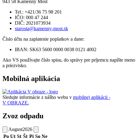
943 58 Kamenný Most
Tel.: +421/36 75 98 201
IČO: 000 47 244
DIČ: 2021073934
starosta@kamenny-most.sk
Číslo účtu na zaplatenie poplatkov a dane:
IBAN: SK63 5600 0000 0038 0121 4002
Ako VS používajte číslo spisu, do správy pre príjemcu napíšte meno
a priezvisko.
Mobilná aplikácia
Sledujte informácie z nášho webu v
mobilnej aplikácii -
V OBRAZE.
Zvoz odpadu
August
2026
Po
Ut
St
Št
Pi
So
Ne