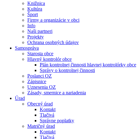
Knižnica
Kultúra
Šport
Firmy a organizácie v obci
Info
Naši partneri
Projekty
Ochrana osobných údajov
Samospráva
Starosta obce
Hlavný kontrolór obce
Plán kontrolnej činnosti hlavnej kontrolórky obce
Správy o kontrolnej činnosti
Poslanci OZ
Zápisnice
Uznesenia OZ
Zásady, smernice a nariadenia
Úrad
Obecný úrad
Kontakt
Tlačivá
Správne poplatky
Matričný úrad
Kontakt
Tlačivá