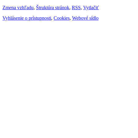
Zmena vzhľadu
,
Štruktúra stránok
,
RSS
,
Vytlačiť
Vyhlásenie o prístupnosti
,
Cookies
,
Webové sídlo