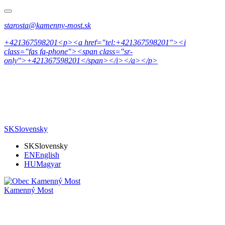
starosta@kamenny-most.sk
+421367598201<p><a href="tel:+421367598201"><i
class="fas fa-phone"><span class="sr-
only">+421367598201</span></i></a></p>
SK
Slovensky
SK
Slovensky
EN
English
HU
Magyar
Kamenný Most