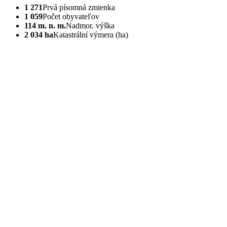
1 271
Prvá písomná zmienka
1 059
Počet obyvateľov
114 m. n. m.
Nadmor. výška
2 034 ha
Katastrální výmera (ha)