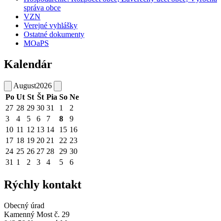
správa obce
VZN
Verejné vyhlášky
Ostatné dokumenty
MOaPS
Kalendár
August
2026
Po
Ut
St
Št
Pia
So
Ne
27
28
29
30
31
1
2
3
4
5
6
7
8
9
10
11
12
13
14
15
16
17
18
19
20
21
22
23
24
25
26
27
28
29
30
31
1
2
3
4
5
6
Rýchly kontakt
Obecný úrad
Kamenný Most č. 29