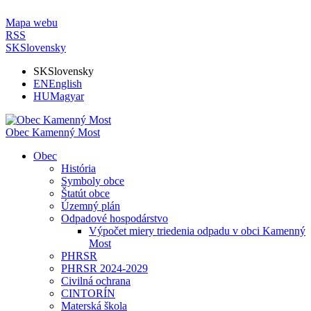
Mapa webu
RSS
SK
Slovensky
SK
Slovensky
EN
English
HU
Magyar
Obec Kamenný Most
Obec
História
Symboly obce
Štatút obce
Územný plán
Odpadové hospodárstvo
Výpočet miery triedenia odpadu v obci Kamenný
Most
PHRSR
PHRSR 2024-2029
Civilná ochrana
CINTORÍN
Materská škola