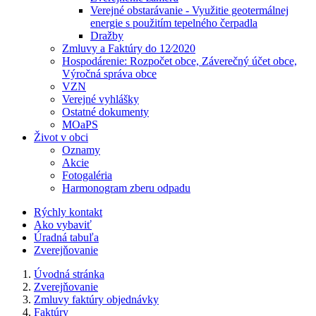
Verejné obstarávanie - Využitie geotermálnej
energie s použitím tepelného čerpadla
Dražby
Zmluvy a Faktúry do 12⁄2020
Hospodárenie: Rozpočet obce, Záverečný účet obce,
Výročná správa obce
VZN
Verejné vyhlášky
Ostatné dokumenty
MOaPS
Život v obci
Oznamy
Akcie
Fotogaléria
Harmonogram zberu odpadu
Rýchly kontakt
Ako vybaviť
Úradná tabuľa
Zverejňovanie
Úvodná stránka
Zverejňovanie
Zmluvy faktúry objednávky
Faktúry