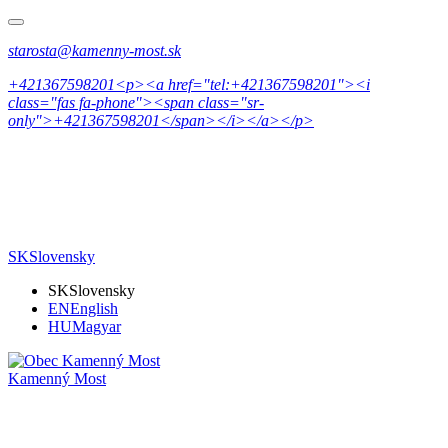
starosta@kamenny-most.sk
+421367598201<p><a href="tel:+421367598201"><i
class="fas fa-phone"><span class="sr-
only">+421367598201</span></i></a></p>
SK
Slovensky
SK
Slovensky
EN
English
HU
Magyar
Kamenný Most