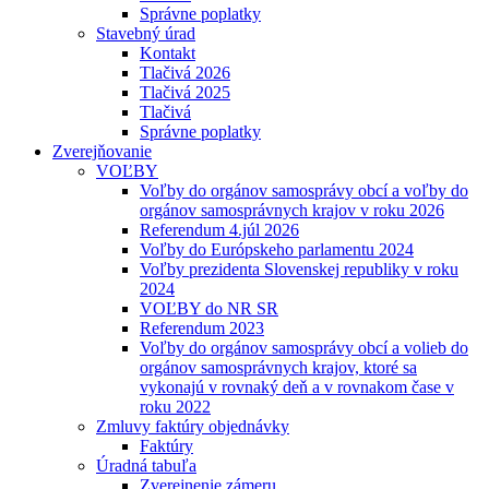
Správne poplatky
Stavebný úrad
Kontakt
Tlačivá 2026
Tlačivá 2025
Tlačivá
Správne poplatky
Zverejňovanie
VOĽBY
Voľby do orgánov samosprávy obcí a voľby do
orgánov samosprávnych krajov v roku 2026
Referendum 4.júl 2026
Voľby do Európskeho parlamentu 2024
Voľby prezidenta Slovenskej republiky v roku
2024
VOĽBY do NR SR
Referendum 2023
Voľby do orgánov samosprávy obcí a volieb do
orgánov samosprávnych krajov, ktoré sa
vykonajú v rovnaký deň a v rovnakom čase v
roku 2022
Zmluvy faktúry objednávky
Faktúry
Úradná tabuľa
Zverejnenie zámeru