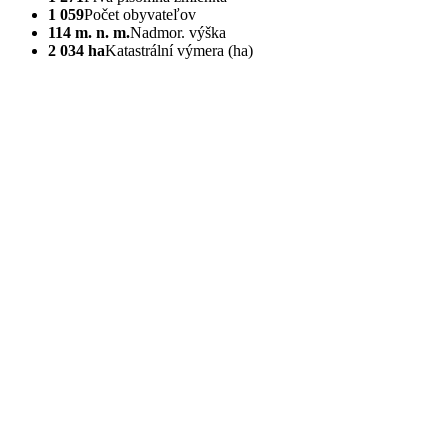
1 059
Počet obyvateľov
114 m. n. m.
Nadmor. výška
2 034 ha
Katastrální výmera (ha)