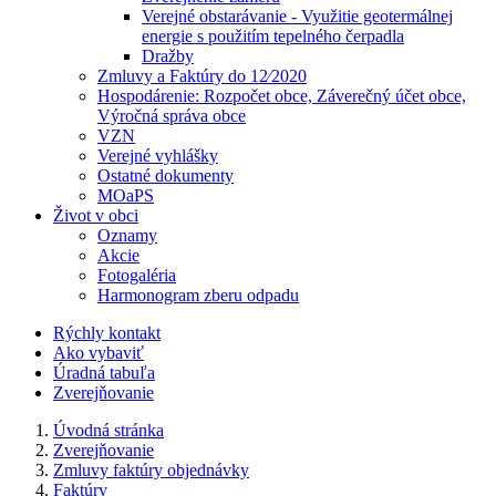
Verejné obstarávanie - Využitie geotermálnej
energie s použitím tepelného čerpadla
Dražby
Zmluvy a Faktúry do 12⁄2020
Hospodárenie: Rozpočet obce, Záverečný účet obce,
Výročná správa obce
VZN
Verejné vyhlášky
Ostatné dokumenty
MOaPS
Život v obci
Oznamy
Akcie
Fotogaléria
Harmonogram zberu odpadu
Rýchly kontakt
Ako vybaviť
Úradná tabuľa
Zverejňovanie
Úvodná stránka
Zverejňovanie
Zmluvy faktúry objednávky
Faktúry