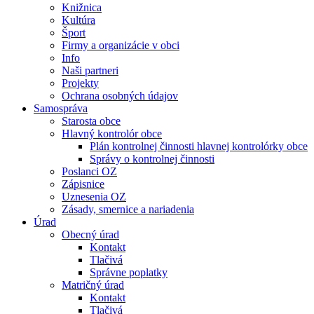
Knižnica
Kultúra
Šport
Firmy a organizácie v obci
Info
Naši partneri
Projekty
Ochrana osobných údajov
Samospráva
Starosta obce
Hlavný kontrolór obce
Plán kontrolnej činnosti hlavnej kontrolórky obce
Správy o kontrolnej činnosti
Poslanci OZ
Zápisnice
Uznesenia OZ
Zásady, smernice a nariadenia
Úrad
Obecný úrad
Kontakt
Tlačivá
Správne poplatky
Matričný úrad
Kontakt
Tlačivá