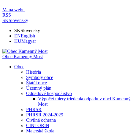
Mapa webu
RSS
SK
Slovensky
SK
Slovensky
EN
English
HU
Magyar
Obec Kamenný Most
Obec
História
Symboly obce
Štatút obce
Územný plán
Odpadové hospodárstvo
Výpočet miery triedenia odpadu v obci Kamenný
Most
PHRSR
PHRSR 2024-2029
Civilná ochrana
CINTORÍN
Materská škola