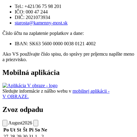
Tel.: +421/36 75 98 201
IČO: 000 47 244
DIČ: 2021073934
starosta@kamenny-most.sk
Číslo účtu na zaplatenie poplatkov a dane:
IBAN: SK63 5600 0000 0038 0121 4002
Ako VS používajte číslo spisu, do správy pre príjemcu napíšte meno
a priezvisko.
Mobilná aplikácia
Sledujte informácie z nášho webu v
mobilnej aplikácii -
V OBRAZE.
Zvoz odpadu
August
2026
Po
Ut
St
Št
Pi
So
Ne
27
28
29
30
31
1
2